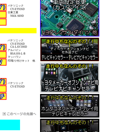
パナソニック
CY-ET926D
日東工業
NKK-S69D
パナソニック
CY-ET926D
CA-LAV200D
アルパイン
RSA10S-L-B
マッハワン
FD取り付けキット 他
パナソニック
CY-ET926D