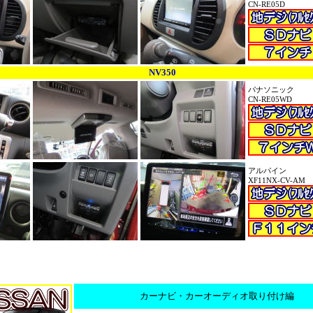
CN-RE05D
NV350
パナソニック
CN-RE05WD
アルパイン
XF11NX-CV-AM
カーナビ・カーオーディオ取り付け編