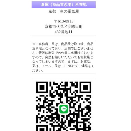
倉庫（商品置き場）所在地
京都 車の電気屋
〒613-0915
京都市伏見区淀際目町
432番地11
※：事務所、又は、商品受け取り場、商品
置き場となっており、店舗ではございませ
ん。普段は出張での作業に出掛けておりま
すので、突然お越しいただいても無駄足と
なってしまいますので、まずは、お電話、
又は、メール、又は、LINEにてご連絡をく
ださい。