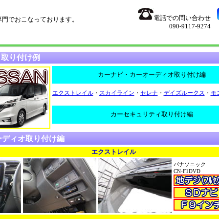
電話での問い合わせ
専門でおこなっております。
090-9117-9274
取り付け例
カーナビ・カーオーディオ取り付け編
エクストレイル
・
スカイライン
・
セレナ
・
デイズルークス
・
モ
カーセキュリティ取り付け編
ーディオ取り付け編
エクストレイル
パナソニック
CN-F1DVD