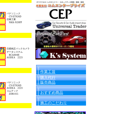
パナソニック
CY-ET926D
日東工業
NKK-N20FP
日産純正バックカメラ
データシステム
RCA004H
AODEA 2223
作業工賃
購入代行
販売商品
パナソニック
CY-ET926D
AODEA 2223
コムテック
おすすめ商品
ZDR-015
施工のこだわり