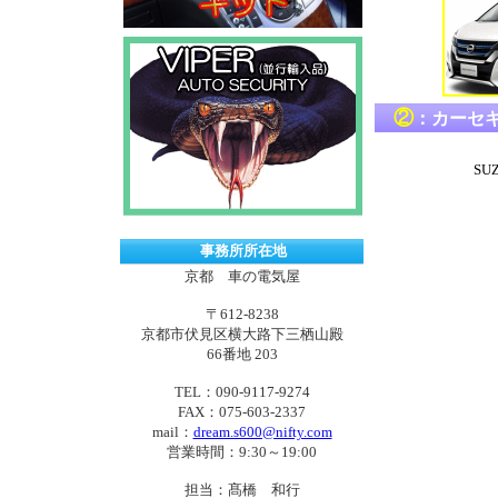
②
：カーセ
SU
事務所所在地
京都 車の電気屋
〒612-8238
京都市伏見区横大路下三栖山殿
66番地 203
TEL：090-9117-9274
FAX：075-603-2337
mail：
dream.s600@nifty.com
営業時間：9:30～19:00
担当：髙橋 和行