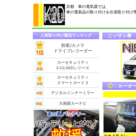
京都 車の電気屋では、
車の電装品の取り付けを出張取り付け
人気取り付け製品ランキング
ニッサン車 
前後2カメラ
ドライブレコーダー
カーセキュリティ
Z-GUARDシリーズ
カーセキュリティ
スマートガード３
①
：カーオ
デジタルインナーミラー
大画面カーナビ