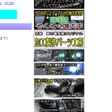
コ
・
NV350
・
Xまで）