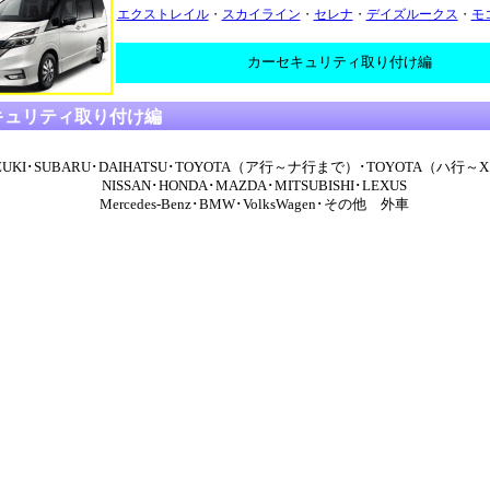
エクストレイル
・
スカイライン
・
セレナ
・
デイズルークス
・
モ
カーセキュリティ取り付け編
キュリティ取り付け編
ZUKI･SUBARU･DAIHATSU･TOYOTA（ア行～ナ行まで）･TOYOTA（ハ行～
NISSAN･HONDA･MAZDA･MITSUBISHI･LEXUS
Mercedes-Benz･BMW･VolksWagen･その他 外車