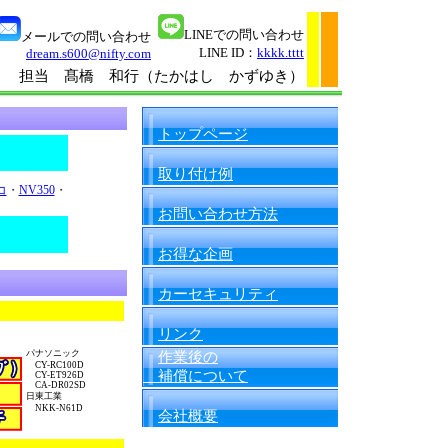
LINEでの問い合わせ
メールでの問い合わせ
LINE ID：
kkkk.tttt
dream.s600@nifty.com
担当 髙橋 和行（たかはし かずゆき）
トップページ
取り付け例
コ
・
NV350
・
お問い合わせ方法
お得な企画
カーセキュリティ
リンク
パナソニック
作業後の
CY-RC100D
補償について
CY-ET926D
CA-DR02SD
日東工業
NKK-N61D
会社概要